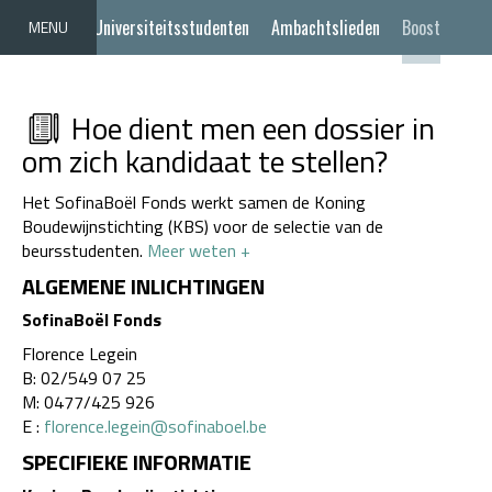
Universiteitsstudenten
Ambachtslieden
Boost
MENU
Terug
Hoe dient men een dossier in
om zich kandidaat te stellen?
Het SofinaBoël Fonds werkt samen de Koning
Boudewijnstichting (KBS) voor de selectie van de
beursstudenten.
Meer weten +
ALGEMENE INLICHTINGEN
SofinaBoël Fonds
Florence Legein
B: 02/549 07 25
M: 0477/425 926
E :
florence.legein@sofinaboel.be
SPECIFIEKE INFORMATIE