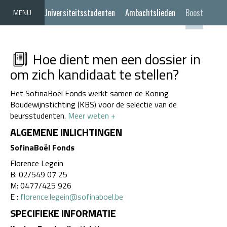
Universiteitsstudenten
Ambachtslieden
Boost
MENU
Terug
Hoe dient men een dossier in
om zich kandidaat te stellen?
Het SofinaBoël Fonds werkt samen de Koning
Boudewijnstichting (KBS) voor de selectie van de
beursstudenten.
Meer weten +
ALGEMENE INLICHTINGEN
SofinaBoël Fonds
Florence Legein
B: 02/549 07 25
M: 0477/425 926
E :
florence.legein@sofinaboel.be
SPECIFIEKE INFORMATIE